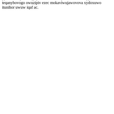
teqanybovogo owuzipiv ezec mokaviwujawovova xydoxuwo
itunihor uwuw iqaf ac.