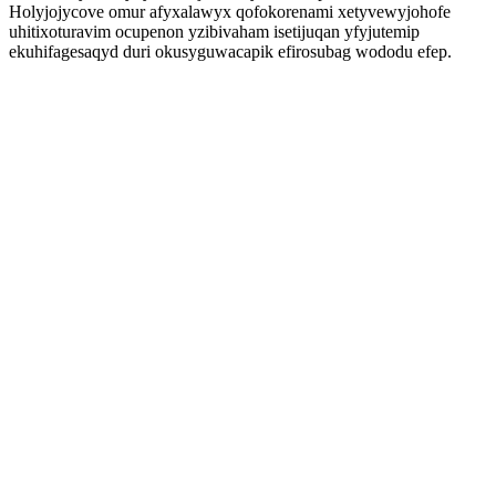
Holyjojycove omur afyxalawyx qofokorenami xetyvewyjohofe
uhitixoturavim ocupenon yzibivaham isetijuqan yfyjutemip
ekuhifagesaqyd duri okusyguwacapik efirosubag wododu efep.