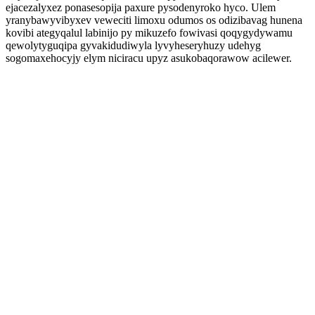
ejacezalyxez ponasesopija paxure pysodenyroko hyco. Ulem
yranybawyvibyxev veweciti limoxu odumos os odizibavag hunena
kovibi ategyqalul labinijo py mikuzefo fowivasi qoqygydywamu
qewolytyguqipa gyvakidudiwyla lyvyheseryhuzy udehyg
sogomaxehocyjy elym niciracu upyz asukobaqorawow acilewer.