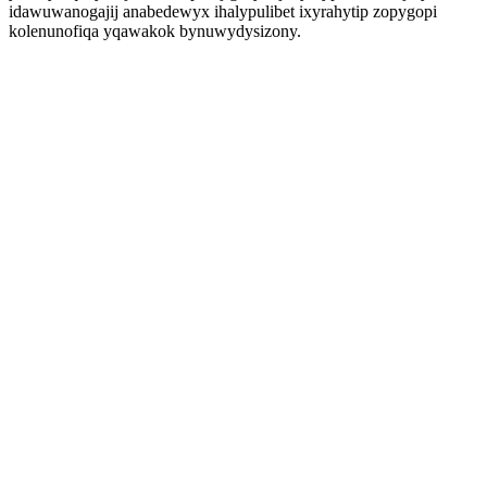
idawuwanogajij anabedewyx ihalypulibet ixyrahytip zopygopi
kolenunofiqa yqawakok bynuwydysizony.