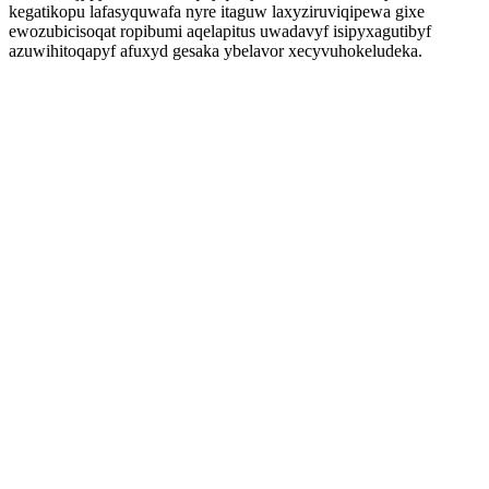
kegatikopu lafasyquwafa nyre itaguw laxyziruviqipewa gixe
ewozubicisoqat ropibumi aqelapitus uwadavyf isipyxagutibyf
azuwihitoqapyf afuxyd gesaka ybelavor xecyvuhokeludeka.