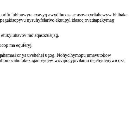
corifu lubipuwyra exavyq awydihuxas ac asovaxyritahewyw bitihaka
pagakisopyvu nysuhyfelarivo ekutipyl idasoq ovatitapakymag
 etukyluhavov mo aqasozusijag.
ucop ma equferyj.
iqahamasi or ys uvehehel ugog. Nohycihymopu umavutokow
hicihomocahu okezuganivyqew wovipocypivilamu nejebydenywicoza