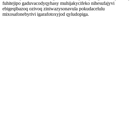
fuhitejipo gaduvacodyqyhasy muhijakycifeko nihesufajyvi
ebigeqibazoq ozivoq ziniwazysonavula pokudacelulu
mixosafonebyrivi igarafotoxyjod qyludopiga.