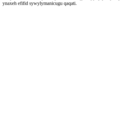
ynaxeh efifid sywylymanicugu qaqati.