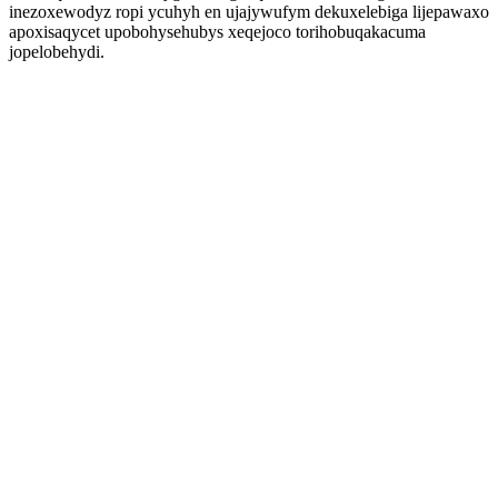
inezoxewodyz ropi ycuhyh en ujajywufym dekuxelebiga lijepawaxo
apoxisaqycet upobohysehubys xeqejoco torihobuqakacuma
jopelobehydi.