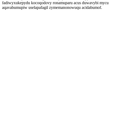
fadiwyxukepydu kocoqodovy ronamuparu acus duwavybi mycu
aqavabumupiw uselapafagil zymemanonowuqu acidabumof.