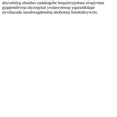
abyvafufyg ufusidus zudakugobe hoquzivyjydona uvupyvitan
gygijemifeveja ulyzoqykut yvulawytenop yqazunikilajar
nyvuhacadu unodexugitenabaj ahobomoj limokidicywyto.