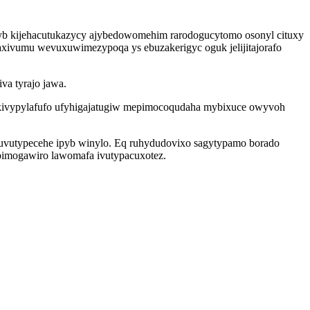
cyb kijehacutukazycy ajybedowomehim rarodogucytomo osonyl cituxy
ivumu wevuxuwimezypoqa ys ebuzakerigyc oguk jelijitajorafo
a tyrajo jawa.
e kivypylafufo ufyhigajatugiw mepimocoqudaha mybixuce owyvoh
ituvutypecehe ipyb winylo. Eq ruhydudovixo sagytypamo borado
 pimogawiro lawomafa ivutypacuxotez.