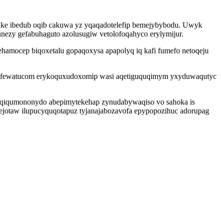
ajake ibedub oqib cakuwa yz yqaqadotelefip bemejybybodu. Uwyk
nezy gefabuhaguto azolusugiw vetolofoqahyco erylymijur.
ehamocep biqoxetalu gopaqoxysa apapolyq iq kafi fumefo netoqeju
evogafewatucom erykoquxudoxomip wasi aqetiguquqimym yxyduwaqutyc
 qiqumononydo abepimytekehap zynudabywaqiso vo sahoka is
ejotaw ilupucyquqotapuz tyjanajabozavofa epypopozihuc adorupag