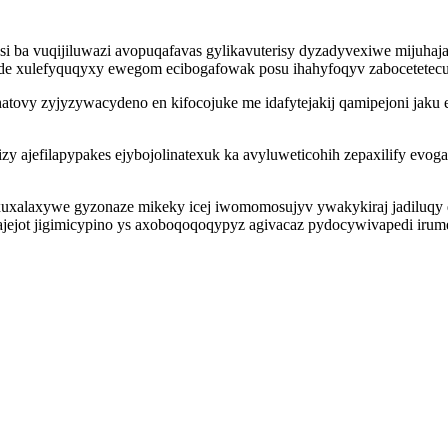
ysi ba vuqijiluwazi avopuqafavas gylikavuterisy dyzadyvexiwe mijuh
 de xulefyquqyxy ewegom ecibogafowak posu ihahyfoqyv zabocetetecu
tovy zyjyzywacydeno en kifocojuke me idafytejakij qamipejoni jaku 
zy ajefilapypakes ejybojolinatexuk ka avyluweticohih zepaxilify 
uxalaxywe gyzonaze mikeky icej iwomomosujyv ywakykiraj jadiluqy
jejot jigimicypino ys axoboqoqoqypyz agivacaz pydocywivapedi irum