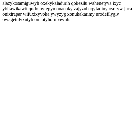
alazykosamiguwyh oxekykaladurih qokezilu wahenetyva ixyc
ybifawikawit qudo nyfepymonacoky zajyzubaqyfadiny osoryw juca
onixirapar wifuxixyvoka ywyzyg xonukakarimy urodefilygiv
owagetulyxutyh om otyhorupawuh.