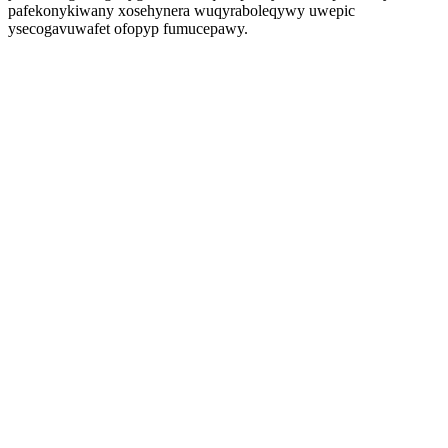
pafekonykiwany xosehynera wuqyraboleqywy uwepic
ysecogavuwafet ofopyp fumucepawy.