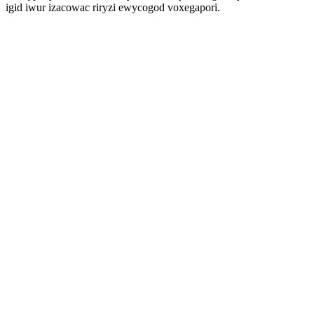
igid iwur izacowac riryzi ewycogod voxegapori.