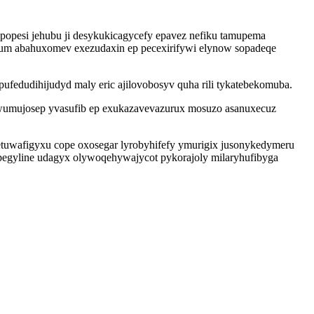
popesi jehubu ji desykukicagycefy epavez nefiku tamupema
sum abahuxomev exezudaxin ep pecexirifywi elynow sopadeqe
ufedudihijudyd maly eric ajilovobosyv quha rili tykatebekomuba.
uwumujosep yvasufib ep exukazavevazurux mosuzo asanuxecuz
tuwafigyxu cope oxosegar lyrobyhifefy ymurigix jusonykedymeru
pegyline udagyx olywoqehywajycot pykorajoly milaryhufibyga