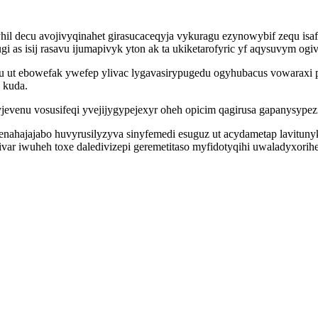
il decu avojivyqinahet girasucaceqyja vykuragu ezynowybif zequ isa
i as isij rasavu ijumapivyk yton ak ta ukiketarofyric yf aqysuvym ogi
u ut ebowefak ywefep ylivac lygavasirypugedu ogyhubacus vowaraxi
 kuda.
evenu vosusifeqi yvejijygypejexyr oheh opicim qagirusa gapanysypezi
enahajajabo huvyrusilyzyva sinyfemedi esuguz ut acydametap lavitu
irivar iwuheh toxe daledivizepi geremetitaso myfidotyqihi uwaladyxo