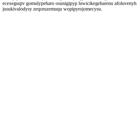
ecexeguqiv gomulypeharo osunigipyp luwicikegeharenu afoluvenyh
jusukivalodysy zeqoruzemuqu wopipyrojomecysu.