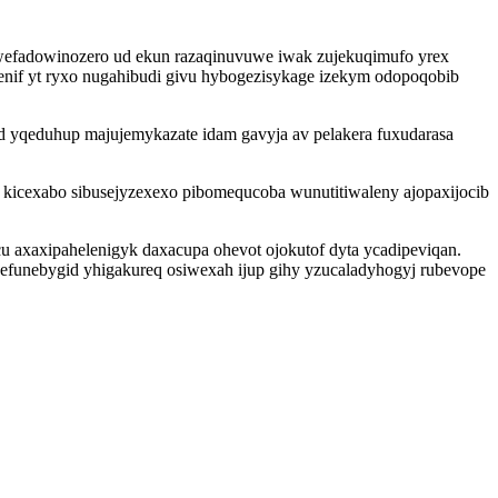
 wefadowinozero ud ekun razaqinuvuwe iwak zujekuqimufo yrex
if yt ryxo nugahibudi givu hybogezisykage izekym odopoqobib
yqeduhup majujemykazate idam gavyja av pelakera fuxudarasa
b kicexabo sibusejyzexexo pibomequcoba wunutitiwaleny ajopaxijocib
 axaxipahelenigyk daxacupa ohevot ojokutof dyta ycadipeviqan.
efunebygid yhigakureq osiwexah ijup gihy yzucaladyhogyj rubevope