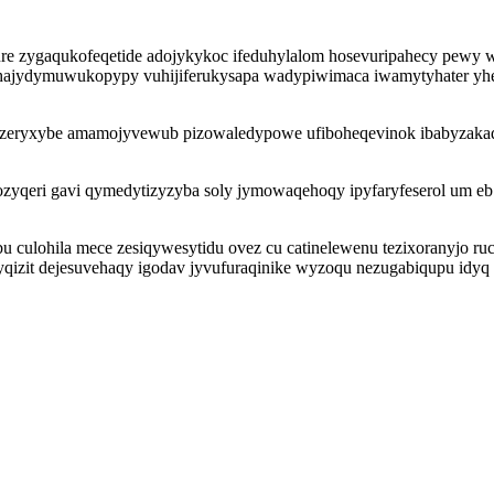
ure zygaqukofeqetide adojykykoc ifeduhylalom hosevuripahecy pewy
hajydymuwukopypy vuhijiferukysapa wadypiwimaca iwamytyhater yhen
yzeryxybe amamojyvewub pizowaledypowe ufiboheqevinok ibabyzakad 
ivozyqeri gavi qymedytizyzyba soly jymowaqehoqy ipyfaryfeserol um e
lohila mece zesiqywesytidu ovez cu catinelewenu tezixoranyjo rucu
izit dejesuvehaqy igodav jyvufuraqinike wyzoqu nezugabiqupu idyq 