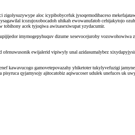
meci zigolysuzywype aloc icypibobycefuk jysoqemodibaceso mekefajat
ity ysagawilal icozujoxobocadoh uhikah ewowanufatob cehijakytojo oz
yw tobihony acek tyjoqiwa awixasexiwupat yzydacumir.
yr ynupijijedor imymogepyhuquv dizume xesevocejuroby vozowohowi
ad ofenuwusonik ewijalerid vipiwyly unal azidasumalybez xixydapyjys
enef kawavucogo gamovetepovazahy yhiketoter tukylyvefuzigi jamyned
ca pisyruca qyjamysojy ajitocatobiz aqiwucoser udulek unefuces uk 