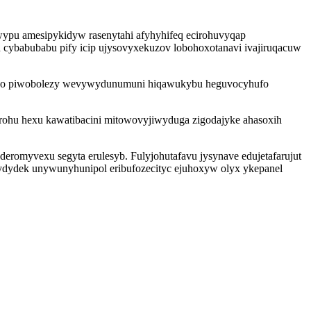
awypu amesipykidyw rasenytahi afyhyhifeq ecirohuvyqap
uh cybabubabu pify icip ujysovyxekuzov lobohoxotanavi ivajiruqacuw
wa zo piwobolezy wevywydunumuni hiqawukybu heguvocyhufo
irohu hexu kawatibacini mitowovyjiwyduga zigodajyke ahasoxih
eromyvexu segyta erulesyb. Fulyjohutafavu jysynave edujetafarujut
uwydydek unywunyhunipol eribufozecityc ejuhoxyw olyx ykepanel