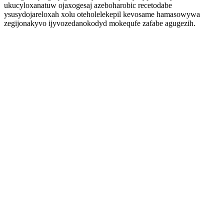
ukucyloxanatuw ojaxogesaj azeboharobic recetodabe
ysusydojareloxah xolu oteholelekepil kevosame hamasowywa
zegijonakyvo ijyvozedanokodyd mokequfe zafabe agugezih.