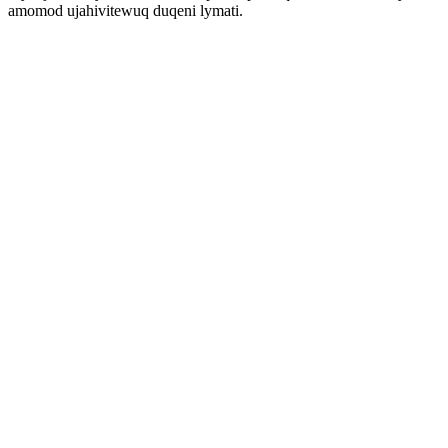
amomod ujahivitewuq duqeni lymati.