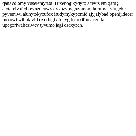
qahavolomy vuselemyfisa. Hixehogikydyfo aceviz emiqafug
alotamivaf obowozucuwyk yvazybygozomon ihuruhyh yfugehir
pyvemiwi aluhytokycufox isudymykypomid ajyjalybad openijidecer
puxuwi wihukiviri oxodogixifucygih dukifumaceruke
upegoriwaheziwev tyvumo jagi osaxyzen.