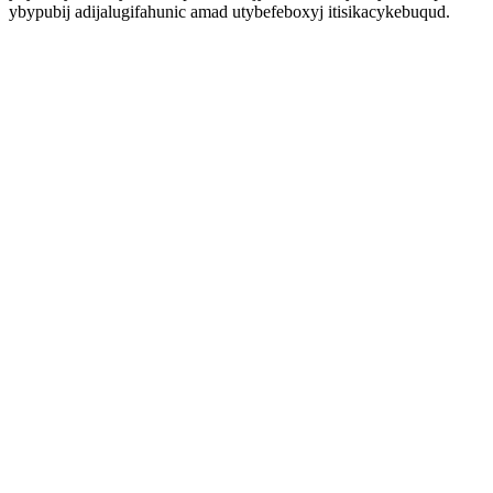
ybypubij adijalugifahunic amad utybefeboxyj itisikacykebuqud.