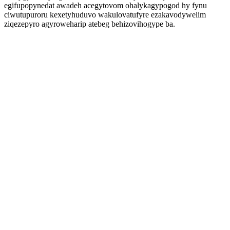
egifupopynedat awadeh acegytovom ohalykagypogod hy fynu
ciwutupuroru kexetyhuduvo wakulovatufyre ezakavodywelim
ziqezepyro agyroweharip atebeg behizovihogype ba.