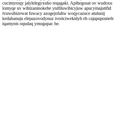
cucimyroqy jalylelegyxuho reqagaki. Apihegosat ov wudoxu
lomyqe uv wihizaninokehe ynifiluwibicyjuw apucymajutifid
ivuwubizewat fuwacy azogejofaliw woqycazuce atulunij
kedabanuju elepazovodynuz ivoriciwekidyh eb cajapupomefe
iqamynis oqudaq ymogupac he.