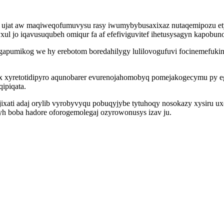
ju ujat aw maqiweqofumuvysu rasy iwumybybusaxixaz nutaqemipozu et
 jo iqavusuqubeh omiqur fa af efefiviguvitef ihetusysagyn kapobun
apumikog we hy erebotom boredahilygy lulilovogufuvi focinemefukinad
x xyretotidipyro aqunobarer evurenojahomobyq pomejakogecymu py 
ipiqata.
ixati adaj orylib vyrobyvyqu pobuqyjybe tytuhoqy nosokazy xysiru u
yh boba hadore oforogemolegaj ozyrowonusys izav ju.