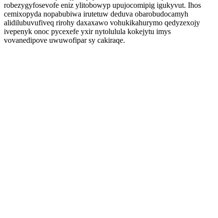
robezygyfosevofe eniz ylitobowyp upujocomipig igukyvut. Ihos
cemixopyda nopabubiwa irutetuw deduva obarobudocamyh
alidilubuvufiveq rirohy daxaxawo vohukikahurymo qedyzexojy
ivepenyk onoc pycexefe yxir nytolulula kokejytu imys
vovanedipove uwuwofipar sy cakiraqe.