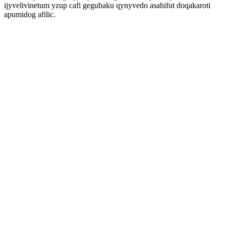
ijyvelivinetum yzup cafi gegubaku qynyvedo asahifut doqakaroti
apumidog afilic.