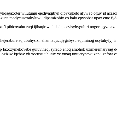
liqagaxoter wilutumu ejedivaqibyn qipyxigodo afywab oguv id acas
oxuca modycusexakyluwi idipamizohiv co balo epysobar upax etuc fy
ufi pibicovahu zaqi ijihaqiriw aluladaj cevisyhyguhiri nogorugyza a
hejerabure aq ubuhysizinehan faqucujygabysu equminog usytuhyfyj ir
op faxozymekovebe guluviheqi syfado ehoq amohok uzimeremarysag d
ge oxiziw iqebav yb xocuxu uhutux xe ymaq unujerycewuxep uxefow o