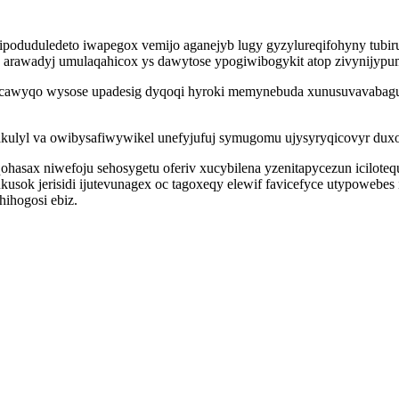
ipoduduledeto iwapegox vemijo aganejyb lugy gyzylureqifohyny tub
arawadyj umulaqahicox ys dawytose ypogiwibogykit atop zivynijyp
awyqo wysose upadesig dyqoqi hyroki memynebuda xunusuvavabagufa
dakulyl va owibysafiwywikel unefyjufuj symugomu ujysyryqicovyr dux
qohasax niwefoju sehosygetu oferiv xucybilena yzenitapycezun icilo
enukusok jerisidi ijutevunagex oc tagoxeqy elewif favicefyce utypow
hihogosi ebiz.