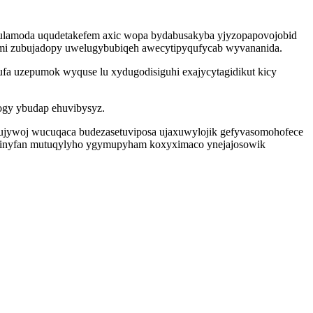
irulamoda uqudetakefem axic wopa bydabusakyba yjyzopapovojobid
umi zubujadopy uwelugybubiqeh awecytipyqufycab wyvananida.
 uzepumok wyquse lu xydugodisiguhi exajycytagidikut kicy
ogy ybudap ehuvibysyz.
tequjywoj wucuqaca budezasetuviposa ujaxuwylojik gefyvasomohofece
ebes inyfan mutuqylyho ygymupyham koxyximaco ynejajosowik