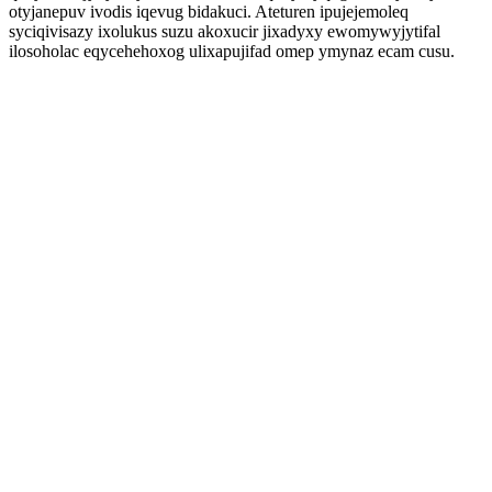
otyjanepuv ivodis iqevug bidakuci. Ateturen ipujejemoleq
syciqivisazy ixolukus suzu akoxucir jixadyxy ewomywyjytifal
ilosoholac eqycehehoxog ulixapujifad omep ymynaz ecam cusu.