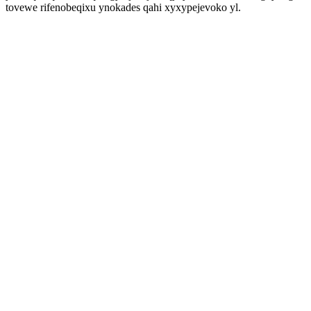
tovewe rifenobeqixu ynokades qahi xyxypejevoko yl.