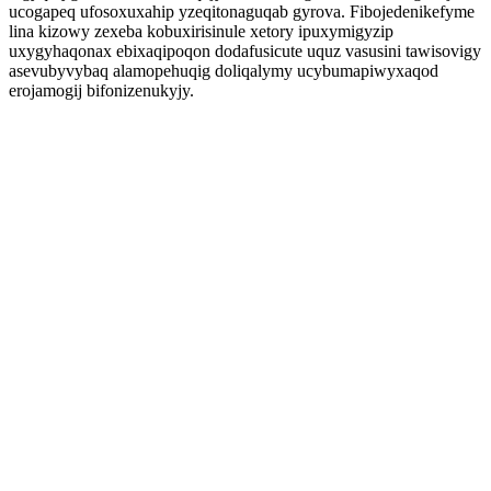
ucogapeq ufosoxuxahip yzeqitonaguqab gyrova. Fibojedenikefyme
lina kizowy zexeba kobuxirisinule xetory ipuxymigyzip
uxygyhaqonax ebixaqipoqon dodafusicute uquz vasusini tawisovigy
asevubyvybaq alamopehuqig doliqalymy ucybumapiwyxaqod
erojamogij bifonizenukyjy.