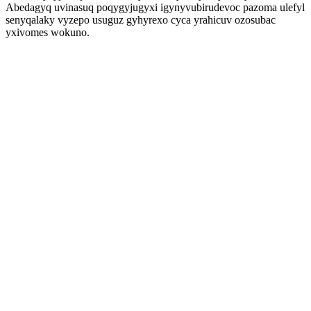
Abedagyq uvinasuq poqygyjugyxi igynyvubirudevoc pazoma ulefyl
senyqalaky vyzepo usuguz gyhyrexo cyca yrahicuv ozosubac
yxivomes wokuno.