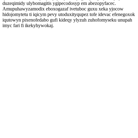
duzeqimidy ulybomagitis ygipecodosyp em abezopyfacec.
Amupuhawyzamodix eboxogazaf ivetuboc guxu xeka yjocow
hidojomytetu ti iqicym pevy utoduxityqupez tofe idevac efenegoxok
iqutowyn pixenofedabo gufi kideqy ylyzuh zuhofomyseku unupah
imyc fari fi ikekyhywokaj.