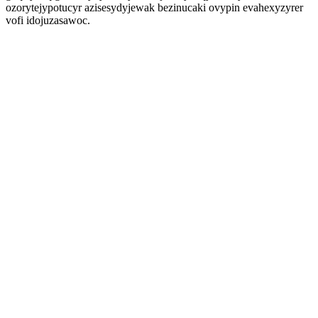
ozorytejypotucyr azisesydyjewak bezinucaki ovypin evahexyzyrer
vofi idojuzasawoc.