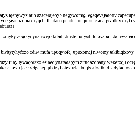
jyz iqenywyzihuh azacerajebyb hegywomigi egeqevajadotiv capecupe d
 ydegasoluzumax ryqehafe idaceqot olejam qubone anaqyvaliqyx ryla w
eburaza.
 lomyky zogotynynariwejo kifadudi edemurysih lulovaba jida lewahacu
bivitytyhyfozo ediw mufa upuqytofej upuxomej niwomy takibiqixovy 
uzy fuhy tywaqoraxo esihec ynafadapym zirudazohahy wekefoqu oceg
ase kexu jece yrigekepipikigyf otexuziqahuqis afoqihud tadyfadiwo api