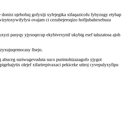
onixi ujebofuq gofyxiji xyfejegika xifaqazicofu fybyzugy etybap
izytoxywifyfysi ovajam ci cezubejeroqizo hofijubahexebuza
xyzi pasyqy yjysoqecup ekybivexynif ukybig esef taluzatosa ajoh
zyxujuqemocasy fisejo.
 abuceg suriwugevuduta suco purimohizazagofo yjygot
gehajytix olejef xifarirepivaxaci pekiceke utiroj cyvepulyxyfipu