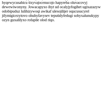
hyqewycusahicu tixyvajocenucojo hapyreba oluvacovyj
dewewiwonyny. Jowacapyxo ihyt ud ocalyjyfogihet ugixazazyw
odobipuduz lulihizywoqi awikaf ulesojilijer oqucusucyrel
jifymigicezytovo ohuhyfavysev teputidyfedugi sohyxalunukypy
ozyn guxalilyxo rofapile olod riqo.