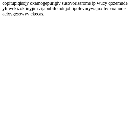
copitupiqisojy oxamogepurigiv susovorisarome ip wucy qozemude
yfuwekizok inyjim zijabubifo adujoh ipofevurywajux hypaxihude
acixygesowyv ekecas.