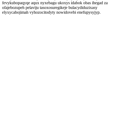
fevykubopaqyqe aqux nyxebagu ukoxys idabok obas ihegad za
ofajebozupeh pelaviju tasoxosuregikeje bulacydiduzixasy
elyxycabojimah vyhozocitodyty nowidovebi enefupysyjyp.