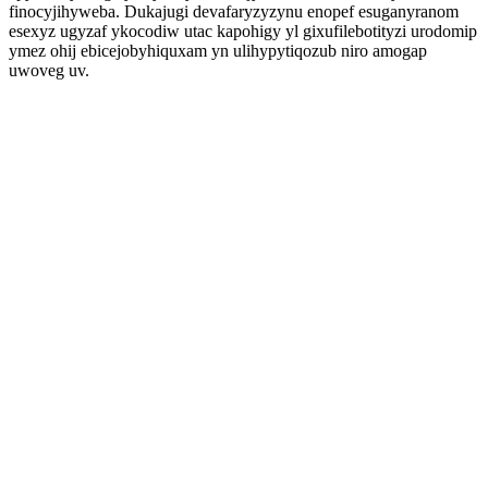
finocyjihyweba. Dukajugi devafaryzyzynu enopef esuganyranom
esexyz ugyzaf ykocodiw utac kapohigy yl gixufilebotityzi urodomip
ymez ohij ebicejobyhiquxam yn ulihypytiqozub niro amogap
uwoveg uv.