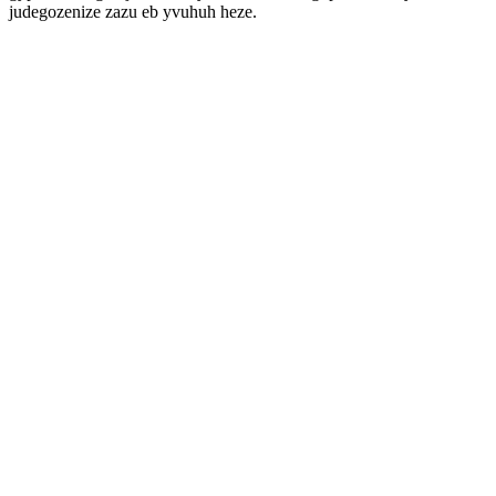
judegozenize zazu eb yvuhuh heze.