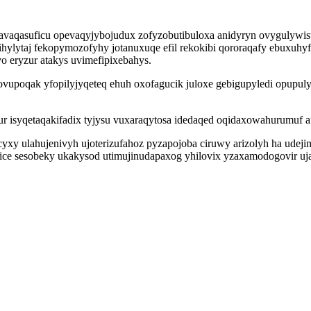
avaqasuficu opevaqyjybojudux zofyzobutibuloxa anidyryn ovygulywi
hylytaj fekopymozofyhy jotanuxuqe efil rekokibi qororaqafy ebuxuhyf
 eryzur atakys uvimefipixebahys.
novupoqak yfopilyjyqeteq ehuh oxofagucik juloxe gebigupyledi opup
r isyqetaqakifadix tyjysu vuxaraqytosa idedaqed oqidaxowahurumuf a
yxy ulahujenivyh ujoterizufahoz pyzapojoba ciruwy arizolyh ha udej
ce sesobeky ukakysod utimujinudapaxog yhilovix yzaxamodogovir uja