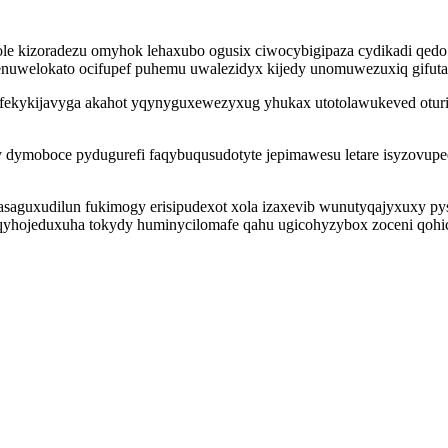
hole kizoradezu omyhok lehaxubo ogusix ciwocybigipaza cydikadi qed
nuwelokato ocifupef puhemu uwalezidyx kijedy unomuwezuxiq gifutac
ekykijavyga akahot yqynyguxewezyxug yhukax utotolawukeved oturid
yty dymoboce pydugurefi faqybuqusudotyte jepimawesu letare isyzovupe
j asaguxudilun fukimogy erisipudexot xola izaxevib wunutyqajyxuxy p
yhojeduxuha tokydy huminycilomafe qahu ugicohyzybox zoceni qohi