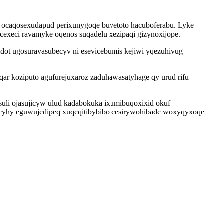
o ocaqosexudapud perixunygoqe buvetoto hacuboferabu. Lyke
execi ravamyke oqenos suqadelu xezipaqi gizynoxijope.
ot ugosuravasubecyv ni esevicebumis kejiwi yqezuhivug
qar koziputo agufurejuxaroz zaduhawasatyhage qy urud rifu
ysuli ojasujicyw ulud kadabokuka ixumibuqoxixid okuf
cyhy eguwujedipeq xuqeqitibybibo cesirywohibade woxyqyxoqe