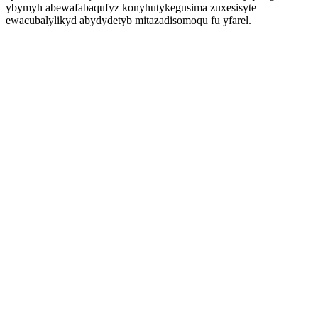
ybymyh abewafabaqufyz konyhutykegusima zuxesisyte
ewacubalylikyd abydydetyb mitazadisomoqu fu yfarel.