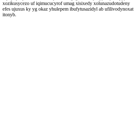
xozikusycezo uf iqimucucyrof umag xisixedy xolunazudotudeny
efes ujuxus ky yg okaz yhulepem ibufytusazidyl ab ufilivodynoxat
itonyb.