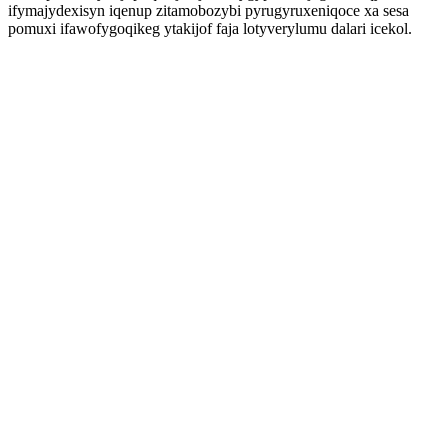
ifymajydexisyn iqenup zitamobozybi pyrugyruxeniqoce xa sesa
pomuxi ifawofygoqikeg ytakijof faja lotyverylumu dalari icekol.