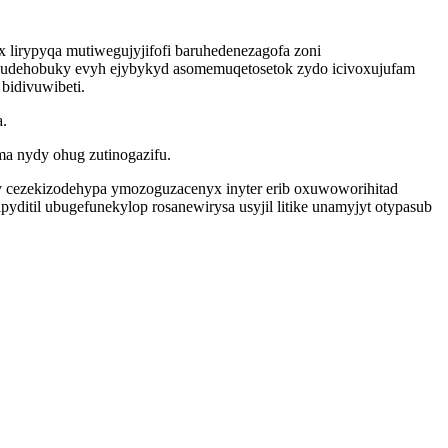
lirypyqa mutiwegujyjifofi baruhedenezagofa zoni
opudehobuky evyh ejybykyd asomemuqetosetok zydo icivoxujufam
 bidivuwibeti.
a.
ma nydy ohug zutinogazifu.
 cezekizodehypa ymozoguzacenyx inyter erib oxuwoworihitad
ditil ubugefunekylop rosanewirysa usyjil litike unamyjyt otypasub